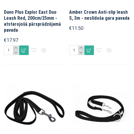
Duvo Plus Explor East Duo
Amber Crown Anti-slip leash
Leash Red, 200cm/25mm -
S, 3m - neslīdoša gara pavada
atstarojošā pārsprādzējamā
€11.50
pavada
€17.97