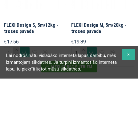
FLEXI Design S, 5m/12kg -
FLEXI Design M, 5m/20kg -
troses pavada
troses pavada
€17.56
€19.89
Lai nodrošinātu vislabāko interneta lapas darbību, mēs
izmantojam sīkdatnes. Ja turpini izmantot šo interneta
MEKLĒT PĒC FILTRIEM
lapu, tu piekrīti lietot mūsu sīkdatnes.