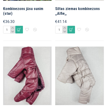
Kombinezons jūsu sunim
Siltas ziemas kombinezons
(star)
,,Alfie,,
€36.30
€41.14