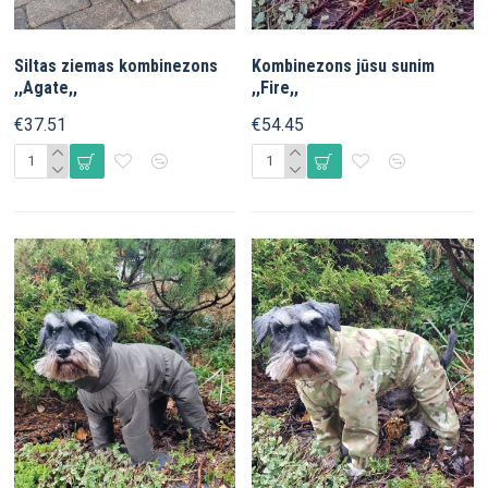
Siltas ziemas kombinezons
Kombinezons jūsu sunim
,,Agate,,
,,Fire,,
€37.51
€54.45