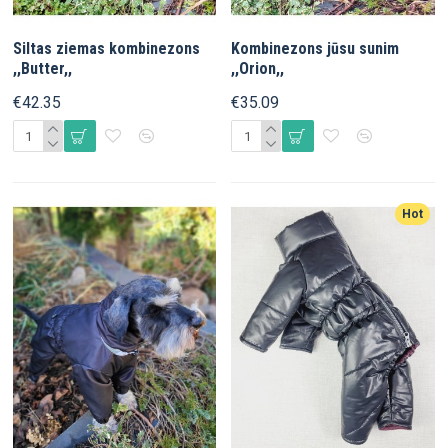
Siltas ziemas kombinezons
Kombinezons jūsu sunim
,,Butter,,
,,Orion,,
€42.35
€35.09
Hot