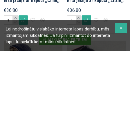
Ērta jaciņa ar kapuci ,,Сhild,,
Ērta jaciņa ar kapuci ,,Little,,
€36.80
€36.80
Lai nodrošinātu vislabāko interneta lapas darbību, mēs
izmantojam sīkdatnes. Ja turpini izmantot šo interneta
MEKLĒT PĒC FILTRIEM
lapu, tu piekrīti lietot mūsu sīkdatnes.
Ērta jaciņa ar kapuci ,,Kiddy,,
Ērta jaciņa ar kapuci ,,Bitsy,,