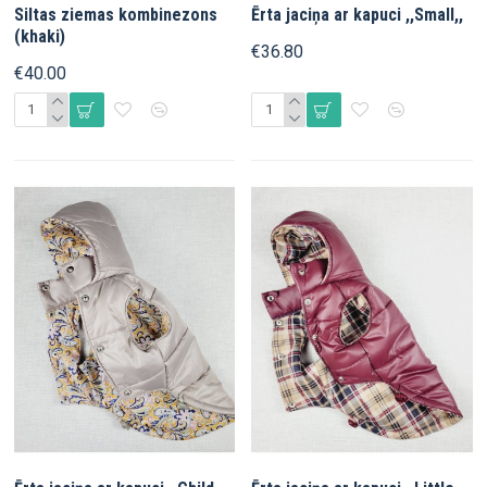
Siltas ziemas kombinezons
Ērta jaciņa ar kapuci ,,Small,,
(khaki)
€36.80
€40.00