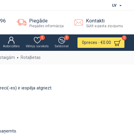
LV
096
Piegāde
Kontakti
Piegādes informācija
Sūtīt e-pasta ziņojumu
0
0
0
0
preces - €0.00
Autorizēties
Vēlmju saraksts
Salidzinat
staigām
Rotaļlietas
ci(-es) ir iespēja atgriezt.
 saņemts.