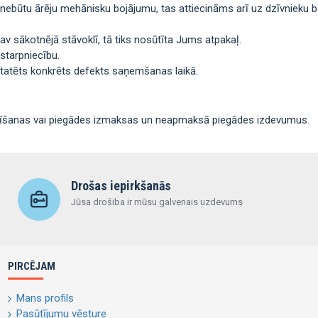
 nebūtu ārēju mehānisku bojājumu, tas attiecināms arī uz dzīvnieku ba
av sākotnējā stāvoklī, tā tiks nosūtīta Jums atpakaļ.
 starpniecību.
nstatēts konkrēts defekts saņemšanas laikā.
tīšanas vai piegādes izmaksas un neapmaksā piegādes izdevumus.
Drošas iepirkšanās
Jūsa drošiba ir mūsu galvenais uzdevums
PIRCĒJAM
Mans profils
Pasūtījumu vēsture