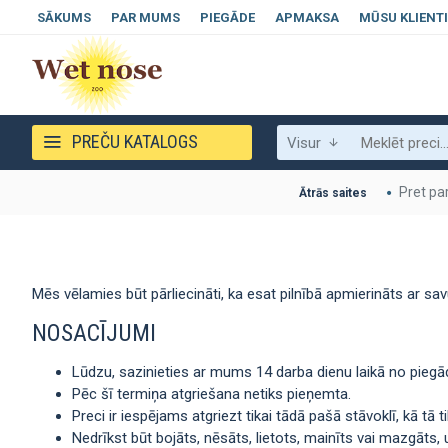
SĀKUMS
PAR MUMS
PIEGĀDE
APMAKSA
MŪSU KLIENTI
PREČU KATALOGS
Visur
Pret pa
Ātrās saites
Mēs vēlamies būt pārliecināti, ka esat pilnībā apmierināts ar sav
NOSACĪJUMI
Lūdzu, sazinieties ar mums 14 darba dienu laikā no pie
Pēc šī termiņa atgriešana netiks pieņemta.
Preci ir iespējams atgriezt tikai tādā pašā stāvoklī, kā t
Nedrīkst būt bojāts, nēsāts, lietots, mainīts vai mazgāts,