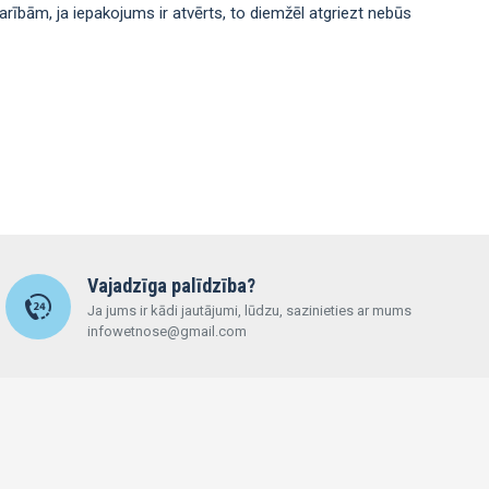
rībām, ja iepakojums ir atvērts, to diemžēl atgriezt nebūs
Vajadzīga palīdzība?
Ja jums ir kādi jautājumi, lūdzu, sazinieties ar mums
infowetnose@gmail.com