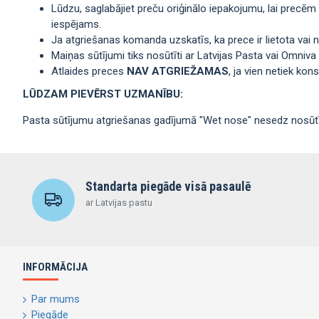
Lūdzu, saglabājiet preču oriģinālo iepakojumu, lai precēm
iespējams.
Ja atgriešanas komanda uzskatīs, ka prece ir lietota vai n
Maiņas sūtījumi tiks nosūtīti ar Latvijas Pasta vai Omniva
Atlaides preces
NAV ATGRIEŽAMAS
, ja vien netiek ko
LŪDZAM PIEVĒRST UZMANĪBU:
Pasta sūtījumu atgriešanas gadījumā "Wet nose" nesedz nosū
Standarta piegāde visā pasaulē
ar Latvijas pastu
INFORMĀCIJA
Par mums
Piegāde