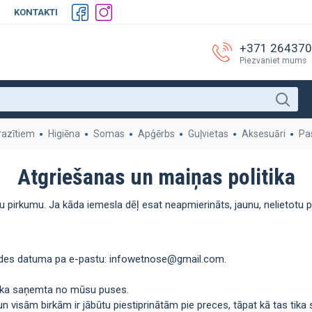
KONTAKTI
+371 26437
Piezvaniet mums
razītiem
Higiēna
Somas
Apģērbs
Guļvietas
Aksesuāri
Pa
Atgriešanas un maiņas politika
u pirkumu. Ja kāda iemesla dēļ esat neapmierināts, jaunu, nelietotu pre
gādes datuma pa e-pastu: infowetnose@gmail.com.
ā tika saņemta no mūsu puses.
 un visām birkām ir jābūtu piestiprinātām pie preces, tāpat kā tas tika