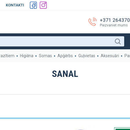
KONTAKTI
+371 26437
Piezvaniet mums
razītiem
Higiēna
Somas
Apģērbs
Guļvietas
Aksesuāri
Pa
SANAL