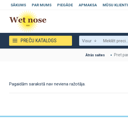
SĀKUMS
PAR MUMS
PIEGĀDE
APMAKSA
MŪSU KLIENTI
PREČU KATALOGS
Visur
Pret pa
Ātrās saites
Pagaidām sarakstā nav neviena ražotāja.