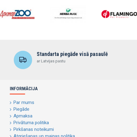
Standarta piegāde visā pasaulē
ar Latvijas pastu
INFORMĀCIJA
Par mums
Piegāde
Apmaksa
Privātuma politika
Pirkšanas noteikumi
Atgriešanas un maiņas politika