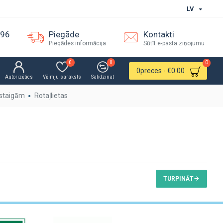
LV
096
Piegāde
Kontakti
Piegādes informācija
Sūtīt e-pasta ziņojumu
0
0
0
0
preces - €0.00
Autorizēties
Vēlmju saraksts
Salidzinat
staigām
Rotaļlietas
TURPINĀT