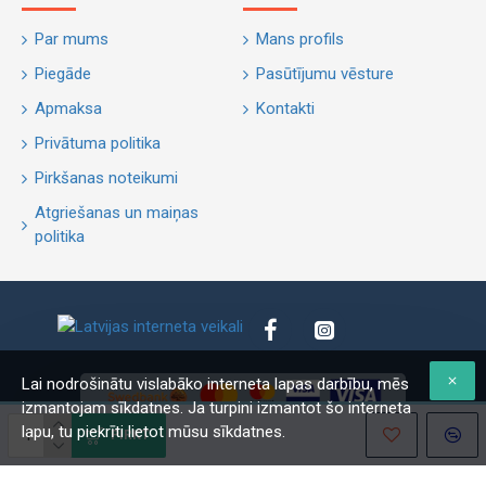
Par mums
Mans profils
Piegāde
Pasūtījumu vēsture
Apmaksa
Kontakti
Privātuma politika
Pirkšanas noteikumi
Atgriešanas un maiņas
politika
Lai nodrošinātu vislabāko interneta lapas darbību, mēs
izmantojam sīkdatnes. Ja turpini izmantot šo interneta
lapu, tu piekrīti lietot mūsu sīkdatnes.
PIRKT
Copyright © 2020, wetnoswzoo.com. Visas tiesības aizsargātas