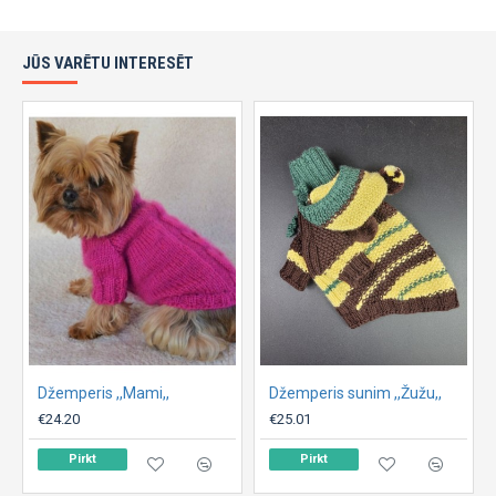
JŪS VARĒTU INTERESĒT
Džemperis ,,Mami,,
Džemperis sunim ,,Žužu,,
€24.20
€25.01
Pirkt
Pirkt