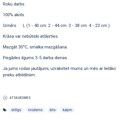
Roku darbs.
100% akrils.
Izmērs : L (1 - 40 cm: 2 - 44 cm: 3 - 38 cm: 4 - 23 cm )
Krāsa var nebūtiski atšķirties.
Mazgāt 30°C, smalka mazgāšana.
Piegādes ilgums 3-5 darba dienas.
Ja jums rodas jautājumi, uzrakstiet mums un mēs ar lielāko
prieku atbildēsim.
ATSAUKSMES
stilīgs
moderns
ērts
kaķim