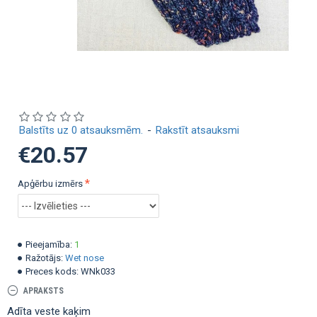
Balstīts uz 0 atsauksmēm.
-
Rakstīt atsauksmi
€20.57
Apģērbu izmērs
Pieejamība:
1
Ražotājs:
Wet nose
Preces kods:
WNk033
APRAKSTS
Adīta veste kaķim