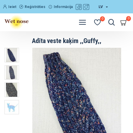
LV
Ieiet
Reģistrēties
Informācija
0
0
Adīta veste kaķim ,,Guffy,,