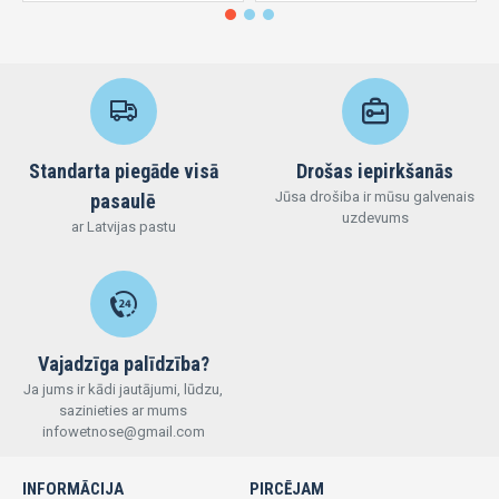
Standarta piegāde visā
Drošas iepirkšanās
Jūsa drošiba ir mūsu galvenais
pasaulē
uzdevums
ar Latvijas pastu
Vajadzīga palīdzība?
Ja jums ir kādi jautājumi, lūdzu,
sazinieties ar mums
infowetnose@gmail.com
INFORMĀCIJA
PIRCĒJAM