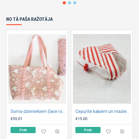
NO TĀ PAŠA RAŽOTĀJA
Soma dzīvniekiem (lace rose)
Cepurīte kaķiem un maziem suņiem ,, Summer ,,
€55.01
€15.00
Pirkt
Pirkt