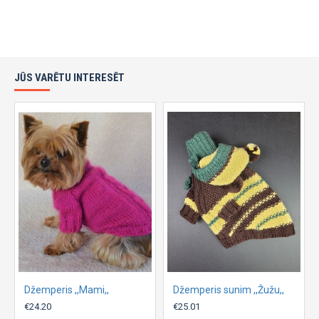
JŪS VARĒTU INTERESĒT
Džemperis ,,Mami,,
Džemperis sunim ,,Žužu,,
€24.20
€25.01