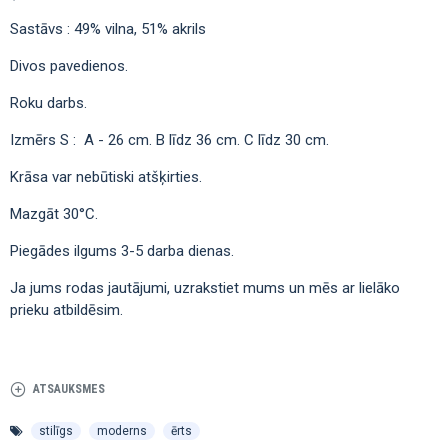
Sastāvs : 49% vilna, 51% akrils
Divos pavedienos.
Roku darbs.
Izmērs S : A - 26 сm. В līdz 36 сm. С līdz 30 сm.
Krāsa var nebūtiski atšķirties.
Mazgāt 30°C.
Piegādes ilgums 3-5 darba dienas.
Ja jums rodas jautājumi, uzrakstiet mums un mēs ar lielāko
prieku atbildēsim.
ATSAUKSMES
stilīgs
moderns
ērts