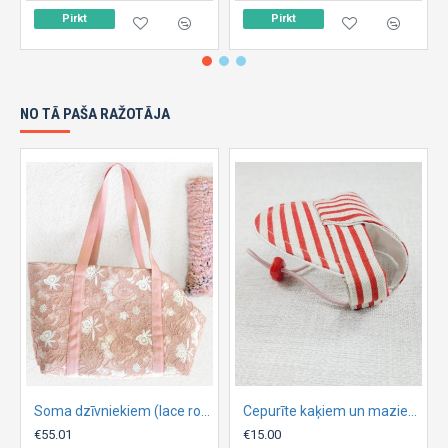
Pirkt
Pirkt
NO TĀ PAŠA RAŽOTĀJA
Soma dzīvniekiem (lace rose)
Cepurīte kaķiem un maziem suņiem ,, Summer ,,
€55.01
€15.00