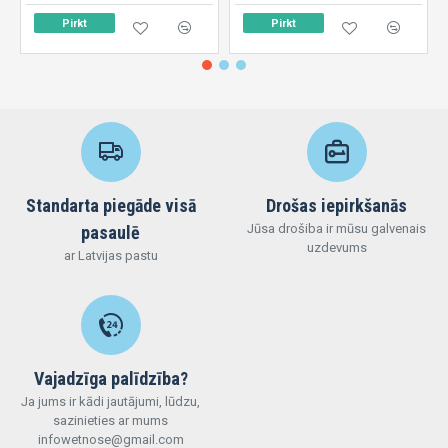
Pirkt
Pirkt
Standarta piegāde visā
Drošas iepirkšanās
Jūsa drošiba ir mūsu galvenais
pasaulē
uzdevums
ar Latvijas pastu
Vajadzīga palīdzība?
Ja jums ir kādi jautājumi, lūdzu,
sazinieties ar mums
infowetnose@gmail.com