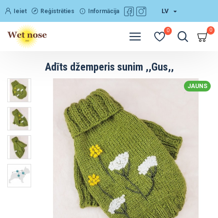
LV
Ieiet
Reģistrēties
Informācija
0
0
Adīts džemperis sunim ,,Gus,,
JAUNS