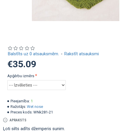
Balstīts uz 0 atsauksmēm.
-
Rakstīt atsauksmi
€35.09
Apģērbu izmērs
Pieejamība:
1
Ražotājs:
Wet nose
Preces kods:
WNk281-21
APRAKSTS
Ļoti silts аdīts džemperis sunim.