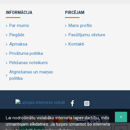
INFORMĀCIJA
PIRCĒJAM
Par mums
Mans profils
Piegāde
Pasūtījumu vēsture
Apmaksa
Kontakti
Privātuma politika
Pirkšanas noteikumi
Atgriešanas un maiņas
politika
Lai nodrošinātu vislabāko interneta lapas darbību, mēs
izmantojam sīkdatnes. Ja turpini izmantot šo interneta