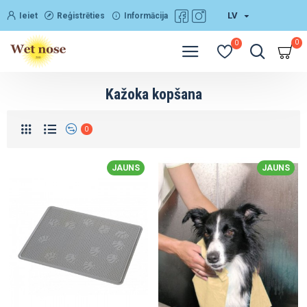
LV
Ieiet
Reģistrēties
Informācija
0
0
Kažoka kopšana
0
JAUNS
JAUNS