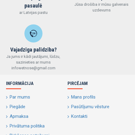
Jūsa drošiba ir mūsu galvenais
pasaulē
uzdevums
ar Latvijas pastu
Vajadzīga palīdzība?
Ja jums ir kādi jautājumi, lūdzu,
sazinieties ar mums
infowetnose@gmail.com
INFORMĀCIJA
PIRCĒJAM
Par mums
Mans profils
Piegāde
Pasūtījumu vēsture
Apmaksa
Kontakti
Privātuma politika