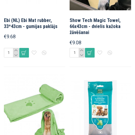
Ebi (NL) Ebi Mat rubber,
Show Tech Magic Towel,
33*43cm - gumijas paklājs
66x43cm - dvielis kažoka
žāvēšanai
€9.68
€9.08