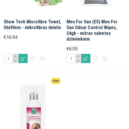
Show Tech Microfibre Towel,
Men For San (ES) Men For
56x90cm - mikrofibras dvielis
San Odour Control Wipes,
24gb - mitras salvetes
€16.94
dzīvniekiem
€6.05
Hot