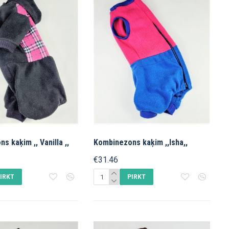
s kaķim ,, Vanilla ,,
Kombinezons kaķim ,,Isha,,
€31.46
IRKT
PIRKT