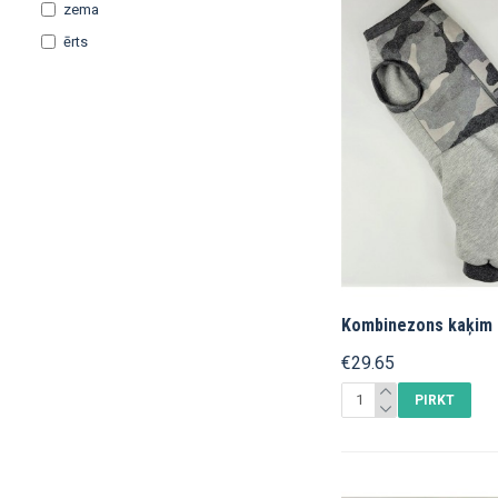
zema
ērts
Kombinezons kaķim ( 
€29.65
PIRKT