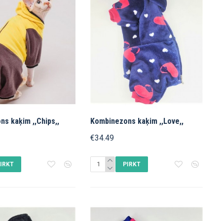
s kaķim ,,Chips,,
Kombinezons kaķim ,,Love,,
€34.49
IRKT
PIRKT