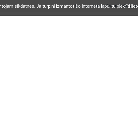
Jūs esat sasniedzis saraksta be
ojam sīkdatnes. Ja turpini izmantot šo interneta lapu, tu piekrīti li
Drošas iepirkšanās
Jūsa drošiba ir mūsu galvenais uzdevums
PIRCĒJAM
Mans profils
Pasūtījumu vēsture
Kontakti