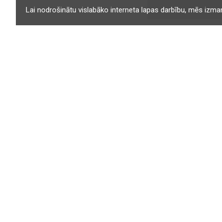
Lai nodrošinātu vislabāko interneta lapas darbību, mēs izmant
Standarta piegāde visā pasaulē
ar Latvijas pastu
INFORMĀCIJA
Par mums
Piegāde
Apmaksa
Privātuma politika
Pirkšanas noteikumi
Atgriešanas un maiņas politika