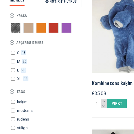
MEKLĒT
NOTĪRĪT FILTRUS
KRĀSA
APĢĒRBU IZMĒRS
S
13
M
20
L
20
XL
14
Kombinezons kaķim ,
TAGS
€35.09
kaķim
PIRKT
moderns
rudens
stilīgs