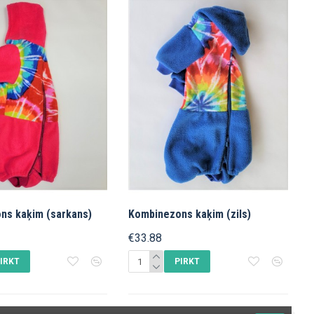
ns kaķim (sarkans)
Kombinezons kaķim (zils)
€33.88
IRKT
PIRKT