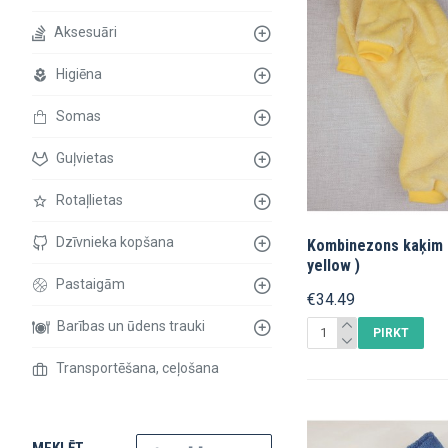
Aksesuāri
Higiēna
Somas
Guļvietas
Rotaļlietas
Dzīvnieka kopšana
Kombinezons kaķim (
yellow )
Pastaigām
€34.49
Barības un ūdens trauki
PIRKT
Transportēšana, ceļošana