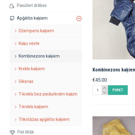
Pasūtiet drēbes
Apģērbs kaķiem
Džemperis kaķiem
Kaķu veste
Kombinezons kaķiem
Krekls kaķiem
Kombinezons kaķiеm
€45.00
Siksnas
PIRKT
T-krekls bez piedurknēm kaķim
T-krekls kaķiem
Trikotāžas apģērbs kaķiem
Pat lētāk