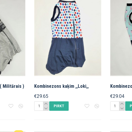
Militārais )
Kombinezons kaķim ,,Loki,,
Kombinezon
€29.65
€29.04
PIRKT
P