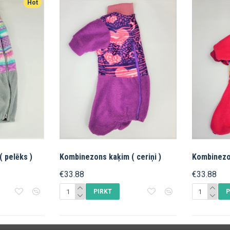
Hot
 рelēks )
Kombinezons kaķim ( ceriņi )
Kombinezo
€33.88
€33.88
PIRKT
P