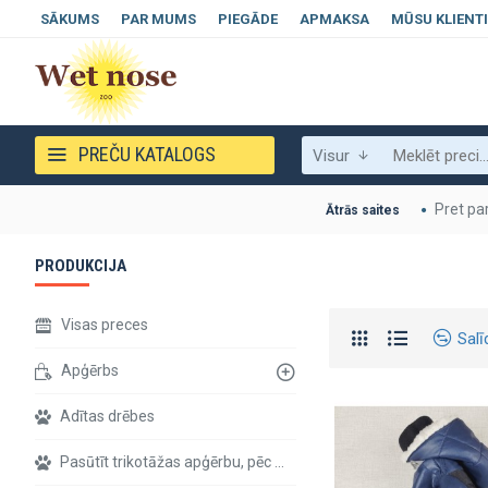
SĀKUMS
PAR MUMS
PIEGĀDE
APMAKSA
MŪSU KLIENTI
PREČU KATALOGS
Visur
Pret pa
Ātrās saites
PRODUKCIJA
Visas preces
Salī
Apģērbs
Adītas drēbes
Pasūtīt trikotāžas apģērbu, pēc individuāliem izmēriem