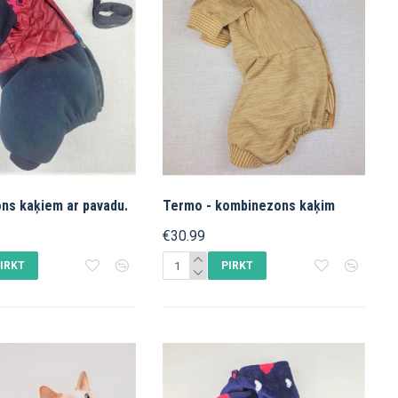
ns kaķiеm ar pavadu.
Termo - kombinezons kaķim
€30.99
IRKT
PIRKT