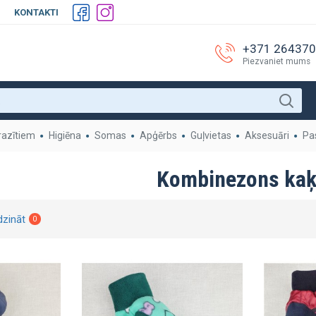
KONTAKTI
+371 26437
Piezvaniet mums
razītiem
Higiēna
Somas
Apģērbs
Guļvietas
Aksesuāri
Pa
Kombinezons ka
dzināt
0