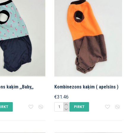
s kaķim ,,Baby,,
Kombinezons kaķim ( apelsīns )
€31.46
IRKT
PIRKT