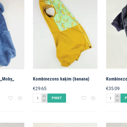
,Moby,,
Kombinezons kaķim (banana)
Kombinezon
€29.65
€35.09
PIRKT
P