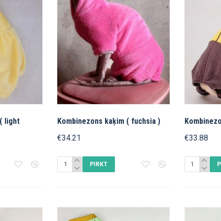
 light
Kombinezons kaķim ( fuchsia )
Kombinezon
€34.21
€33.88
PIRKT
P