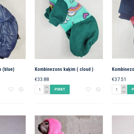
 (blue)
Kombinezons kaķim ( cloud )
Kombinezo
€33.88
€37.51
PIRKT
P