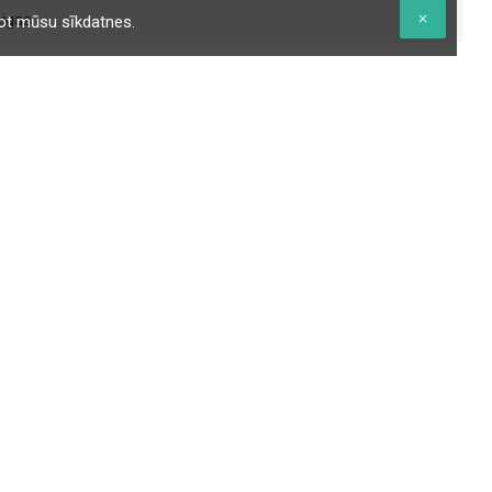
igas.
etot mūsu sīkdatnes.
Vajadzīga palīdzība?
Ja jums ir kādi jautājumi, lūdzu, sazinieties ar mums
infowetnose@gmail.com