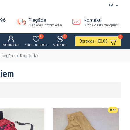
LV
096
Piegāde
Kontakti
Piegādes informācija
Sūtīt e-pasta ziņojumu
0
0
0
0
preces - €0.00
Autorizēties
Vēlmju saraksts
Salidzinat
staigām
Rotaļlietas
ķiem
Hot