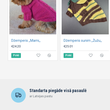
Džemperis ,,Mami,,
Džemperis sunim ,,Žužu,,
€24.20
€25.01
Pirkt
Pirkt
Standarta piegāde visā pasaulē
ar Latvijas pastu