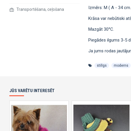
Izmērs: M ( A - 34 cm.
Transportēšana, ceļošana
Krāsa var nebūtiski atš
Mazgāt 30°C.
Piegādes ilgums 3-5 d
Ja jums rodas jautājum
stilīgs
moderns
JŪS VARĒTU INTERESĒT