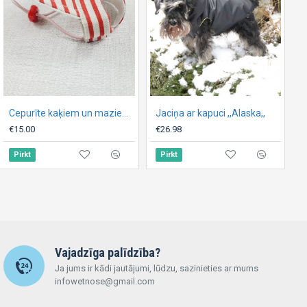
Adīta veste kaķim ,,Max,,
Cepurīte kaķiem un maziem suņiem ,, Summer ,,
Jaciņa ar kapuci ,,Alaska,,
P
€26.62
€15.00
€26.98
€
Pirkt
Pirkt
Pirkt
Vajadzīga palīdzība?
Ja jums ir kādi jautājumi, lūdzu, sazinieties ar mums
infowetnose@gmail.com