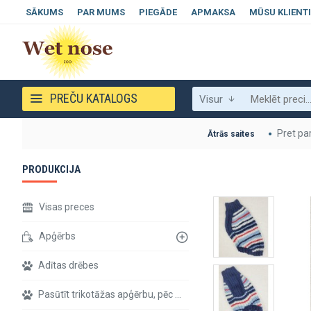
SĀKUMS
PAR MUMS
PIEGĀDE
APMAKSA
MŪSU KLIENTI
PREČU KATALOGS
Visur
Pret pa
Ātrās saites
PRODUKCIJA
Visas preces
Apģērbs
Adītas drēbes
Pasūtīt trikotāžas apģērbu, pēc individuāliem izmēriem