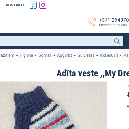
KONTAKTI
+371 26437
Piezvaniet mums
razītiem
Higiēna
Somas
Apģērbs
Guļvietas
Aksesuāri
Pa
Adīta veste ,,My Dr
A