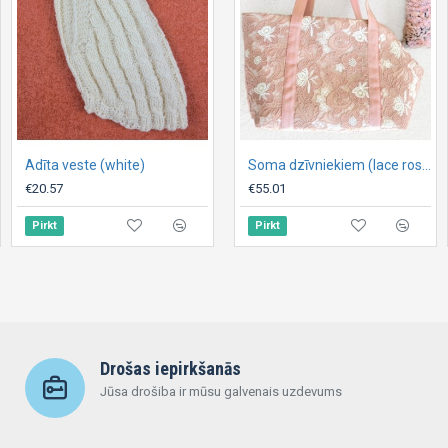
Adīta veste (white)
Adīta veste kaķim ,,Guffy,,
Soma dzīvniekiem (lace rose)
€20.57
€20.57
€55.01
Pirkt
Pirkt
Pirkt
Drošas iepirkšanās
Jūsa drošiba ir mūsu galvenais uzdevums