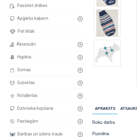
Pasūtiet drēbes
Apģērbs kaķiem
Pat lētāk
Aksesuāri
Higiēna
Somas
Guļvietas
Rotaļlietas
Dzīvnieka kopšana
APRAKSTS
ATSAUK
Pastaigām
Roku darbs.
Pusvilna.
Barības un ūdens trauki