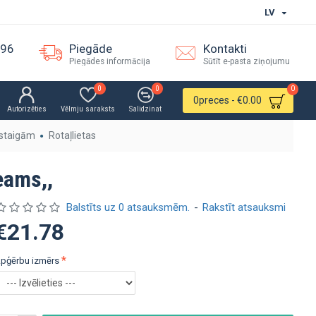
LV
096
Piegāde
Kontakti
Piegādes informācija
Sūtīt e-pasta ziņojumu
0
0
0
0
preces - €0.00
Autorizēties
Vēlmju saraksts
Salidzinat
staigām
Rotaļlietas
eams,,
Balstīts uz 0 atsauksmēm.
-
Rakstīt atsauksmi
€21.78
pģērbu izmērs