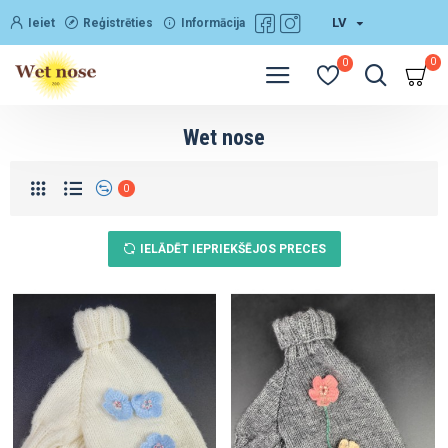
LV
Ieiet
Reģistrēties
Informācija
0
0
Wet nose
0
IELĀDĒT IEPRIEKŠĒJOS PRECES