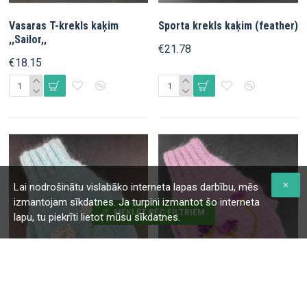
Vasaras T-krekls kaķim
Sporta krekls kaķim (feather)
,,Sailor,,
€21.78
€18.15
Lai nodrošinātu vislabāko interneta lapas darbību, mēs
izmantojam sīkdatnes. Ja turpini izmantot šo interneta
MEKLĒT PĒC FILTRIEM
lapu, tu piekrīti lietot mūsu sīkdatnes.
00
00
00
00
00
00
00
00
dienas
stundas
min
sek
dienas
stundas
min
sek