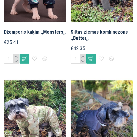
Džemperis kaķim ,,Monsters,,
Siltas ziemas kombinezons
,,Butter,,
€25.41
€42.35