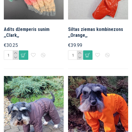
Adīts džemperis sunim
Siltas ziemas kombinezons
,,Clark,,
,,Orange,,
€30.25
€39.99