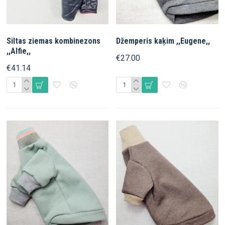
Siltas ziemas kombinezons
Džemperis kaķim ,,Eugene,,
,,Alfie,,
€27.00
€41.14