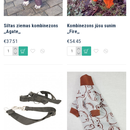
Siltas ziemas kombinezons
Kombinezons jūsu sunim
,,Agate,,
,,Fire,,
€37.51
€54.45