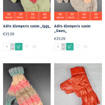
00
00
00
00
00
00
00
00
dienas
stundas
min
sek
dienas
stundas
min
sek
Adīts džemperis sunim ,,Iggy,,
Adīts džemperis sunim
,,Gwen,,
€35.09
€35.09