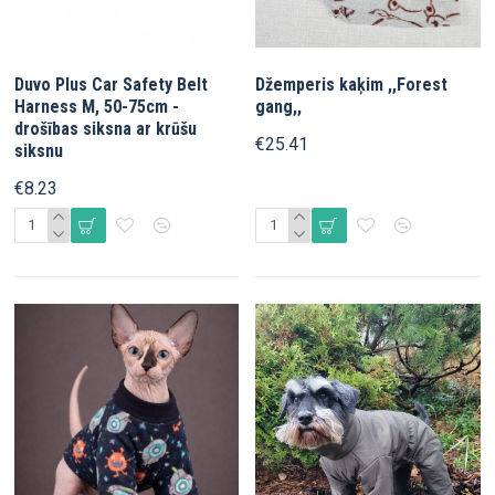
Duvo Plus Car Safety Belt
Džemperis kaķim ,,Forest
Harness M, 50-75сm -
gang,,
drošības siksna ar krūšu
€25.41
siksnu
€8.23