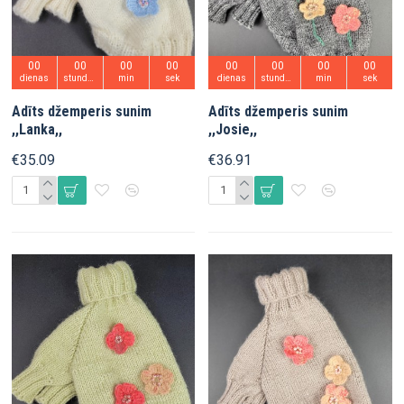
00
00
00
00
00
00
00
00
dienas
stundas
min
sek
dienas
stundas
min
sek
Adīts džemperis sunim
Adīts džemperis sunim
,,Lanka,,
,,Josie,,
€35.09
€36.91