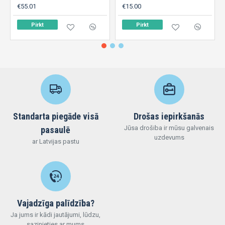
€55.01
€15.00
Pirkt
Pirkt
Standarta piegāde visā
Drošas iepirkšanās
Jūsa drošiba ir mūsu galvenais
pasaulē
uzdevums
ar Latvijas pastu
Vajadzīga palīdzība?
Ja jums ir kādi jautājumi, lūdzu,
sazinieties ar mums