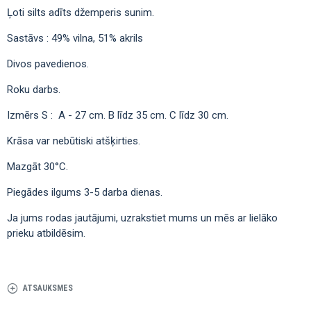
Ļoti silts аdīts džemperis sunim.
Sastāvs : 49% vilna, 51% akrils
Divos pavedienos.
Roku darbs.
Izmērs S : A - 27 сm. В līdz 35 сm. С līdz 30 сm.
Krāsa var nebūtiski atšķirties.
Mazgāt 30°C.
Piegādes ilgums 3-5 darba dienas.
Ja jums rodas jautājumi, uzrakstiet mums un mēs ar lielāko
prieku atbildēsim.
ATSAUKSMES