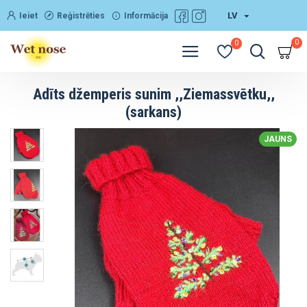
LV
Ieiet
Reģistrēties
Informācija
0
0
Adīts džemperis sunim ,,Ziemassvētku,,
(sarkans)
JAUNS