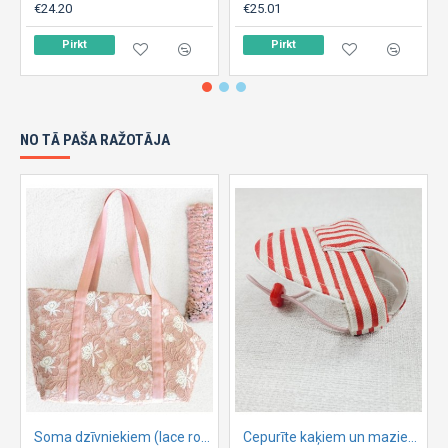
€24.20
€25.01
Pirkt
Pirkt
NO TĀ PAŠA RAŽOTĀJA
Soma dzīvniekiem (lace rose)
Cepurīte kaķiem un maziem suņiem ,, Summer ,,