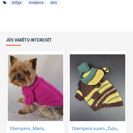
stilīgs
moderns
ērts
JŪS VARĒTU INTERESĒT
Džemperis ,,Mami,,
Džemperis sunim ,,Žužu,,