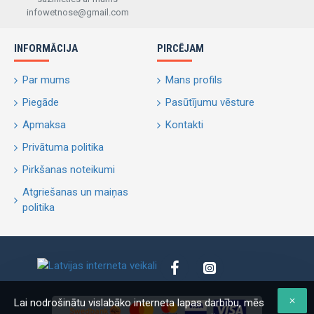
infowetnose@gmail.com
INFORMĀCIJA
PIRCĒJAM
Par mums
Mans profils
Piegāde
Pasūtījumu vēsture
Apmaksa
Kontakti
Privātuma politika
Pirkšanas noteikumi
Atgriešanas un maiņas
politika
Lai nodrošinātu vislabāko interneta lapas darbību, mēs