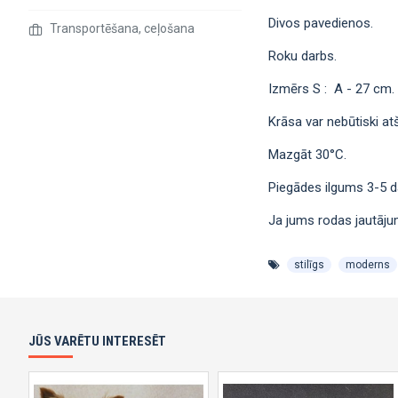
Divos pavedienos.
Transportēšana, ceļošana
Roku darbs.
Izmērs S : A - 27 сm. 
Krāsa var nebūtiski atš
Mazgāt 30°C.
Piegādes ilgums 3-5 d
Ja jums rodas jautājum
stilīgs
moderns
JŪS VARĒTU INTERESĒT