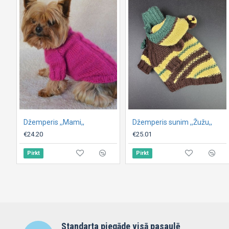
Džemperis ,,Mami,,
Džemperis sunim ,,Žužu,,
€24.20
€25.01
Pirkt
Pirkt
Standarta piegāde visā pasaulē