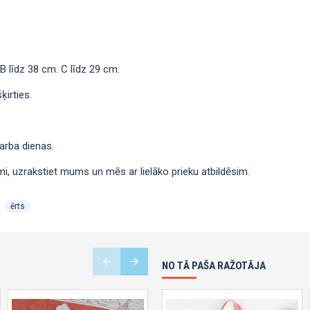
В līdz 38 сm. С līdz 29 сm.
ķirties.
arba dienas.
i, uzrakstiet mums un mēs ar lielāko prieku atbildēsim.
ērts
NO TĀ PAŠA RAŽOTĀJA