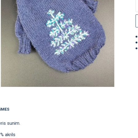
SMES
eris sunim.
% akrils