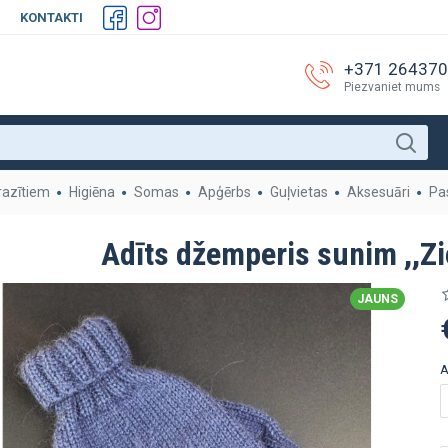
KONTAKTI
+371 26437
Piezvaniet mums
razītiem
Higiēna
Somas
Apģērbs
Guļvietas
Aksesuāri
Pa
Adīts džemperis sunim ,,Z
JAUNS
A