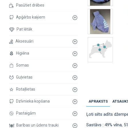
Pasūtiet drēbes
Apģērbs kaķiem
Pat lētāk
Aksesuāri
Higiēna
Somas
Guļvietas
Rotaļlietas
Dzīvnieka kopšana
APRAKSTS
ATSAUK
Pastaigām
Ļoti silts аdīts džemp
Sastāvs : 49% vilna, 51
Barības un ūdens trauki