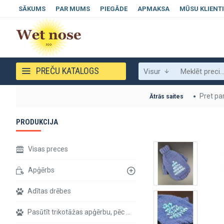
SĀKUMS
PAR MUMS
PIEGĀDE
APMAKSA
MŪSU KLIENTI
PREČU KATALOGS
Visur
Pret pa
Ātrās saites
PRODUKCIJA
Visas preces
Apģērbs
Adītas drēbes
Pasūtīt trikotāžas apģērbu, pēc individuāliem izmēriem