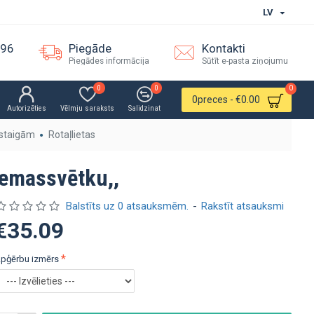
LV
096
Piegāde
Kontakti
Piegādes informācija
Sūtīt e-pasta ziņojumu
0
0
0
0
preces - €0.00
Autorizēties
Vēlmju saraksts
Salidzinat
staigām
Rotaļlietas
iemassvētku,,
Balstīts uz 0 atsauksmēm.
-
Rakstīt atsauksmi
€35.09
pģērbu izmērs