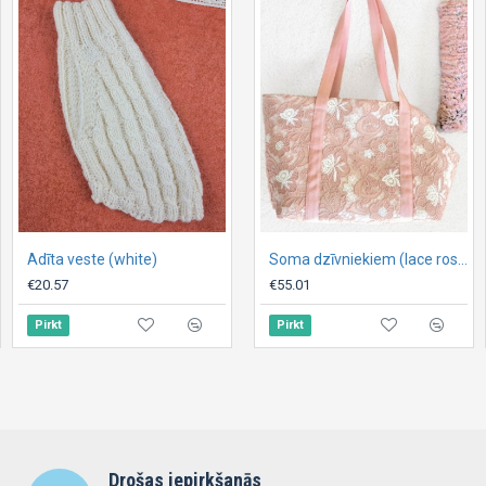
Adīta veste (white)
Adīta veste ,,My Dreams,,
Soma dzīvniekiem (lace rose)
€20.57
€21.78
€55.01
Pirkt
Pirkt
Pirkt
Drošas iepirkšanās